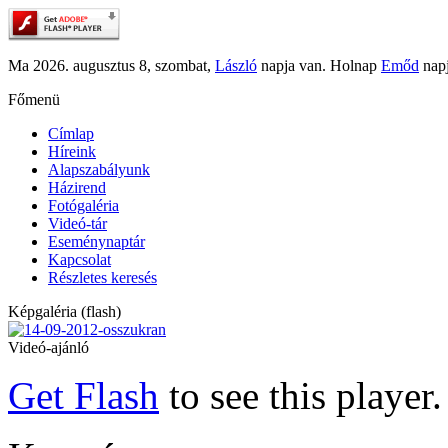
Ma 2026. augusztus 8, szombat,
László
napja van. Holnap
Emőd
napj
Főmenü
Címlap
Híreink
Alapszabályunk
Házirend
Fotógaléria
Videó-tár
Eseménynaptár
Kapcsolat
Részletes keresés
Képgaléria (flash)
Videó-ajánló
Get Flash
to see this player.