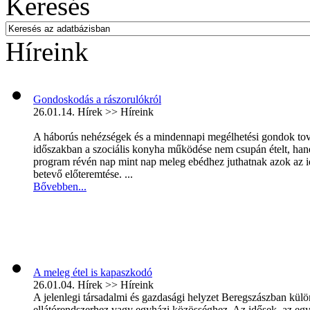
Keresés
Híreink
Gondoskodás a rászorulókról
26.01.14.
Hírek >> Híreink
A háborús nehézségek és a mindennapi megélhetési gondok továb
időszakban a szociális konyha működése nem csupán ételt, hane
program révén nap mint nap meleg ebédhez juthatnak azok az i
betevő előteremtése. ...
Bővebben...
A meleg étel is kapaszkodó
26.01.04.
Hírek >> Híreink
A jelenlegi társadalmi és gazdasági helyzet Beregszászban kül
ellátórendszerhez vagy egyházi közösséghez. Az idősek, az eg