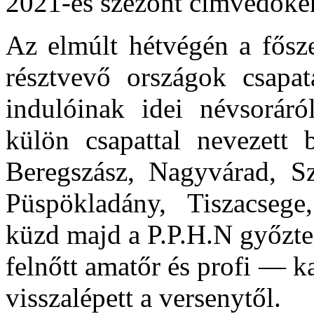
2021-es szezont címvédőkén
Az elmúlt hétvégén a fősze
résztvevő országok csapat
indulóinak idei névsorár
külön csapattal nevezett 
Beregszász, Nagyvárad, Sz
Püspökladány, Tiszacsege
küzd majd a P.P.H.N győzte
felnőtt amatőr és profi — k
visszalépett a versenytől.