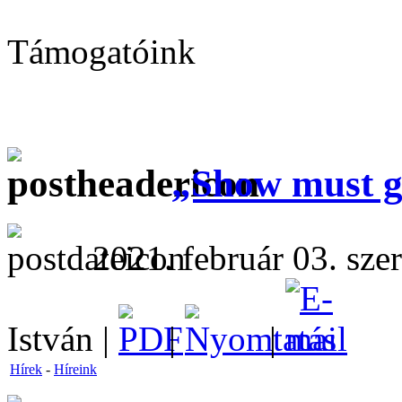
Támogatóink
„Show must g
2021. február 03. sze
István |
|
|
Hírek
-
Híreink