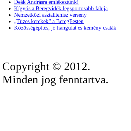
Deák Andrásra emlékeztünk!
Kígyós a Beregvidék legsportosabb faluja
Nemzetközi asztalitenisz verseny
„Tüzes kerekek” a BeregFesten
Közösségépítés, jó hangulat és kemény csaták
Copyright © 2012.
Minden jog fenntartva.
https://inscricoes.crmvmg
https://lifestars.com.br/
https://www.anequibutin