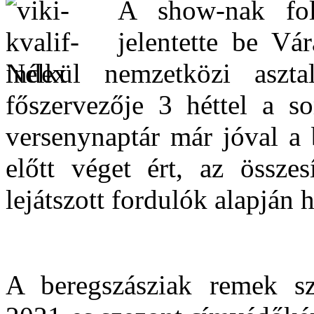
A show-nak fol
jelentette be Vá
Nélkül nemzetközi asztal
főszervezője 3 héttel a so
versenynaptár már jóval a 
előtt véget ért, az össze
lejátszott fordulók alapján h
A beregszásziak remek sze