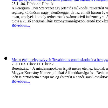
25.11.04.
Hírek >> Híreink
A Peregium Civil Szervezet egy jelentős működési fejlesztést
segítség különösen nagy jelentőséggel bírt az elmúlt három év en
miatt, amelyek komoly terhet róttak számos civil intézményre.
tudta a külső energiaellátási bizonytalanságokból eredő kockáza
Bővebben...
Meleg étel, meleg szívvel: Továbbra is gondoskodnak a beregsz
25.01.03.
Hírek >> Híreink
Beregszász – A mindennapokban ismét meleg ételhez jutottak a
Magyar Kormány Nemzetpolitikai Államtitkársága és a Bethlen
idén is biztosította a napi meleg étkezést a nehéz sorsú családo
Bővebben...