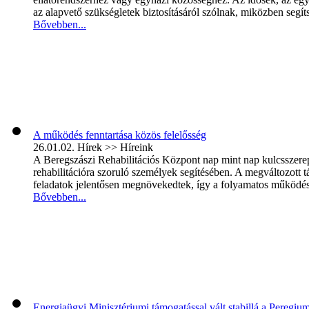
az alapvető szükségletek biztosításáról szólnak, miközben segíts
Bővebben...
A működés fenntartása közös felelősség
26.01.02.
Hírek >> Híreink
A Beregszászi Rehabilitációs Központ nap mint nap kulcsszerepet 
rehabilitációra szoruló személyek segítésében. A megváltozott
feladatok jelentősen megnövekedtek, így a folyamatos működés é
Bővebben...
Energiaügyi Minisztériumi támogatással vált stabillá a Peregi