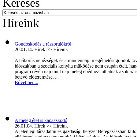
Keresés
Híreink
Gondoskodás a rászorulókról
26.01.14.
Hírek >> Híreink
A háborús nehézségek és a mindennapi megélhetési gondok továb
időszakban a szociális konyha működése nem csupán ételt, hane
program révén nap mint nap meleg ebédhez juthatnak azok az i
betevő előteremtése. ...
Bővebben...
A meleg étel is kapaszkodó
26.01.04.
Hírek >> Híreink
A jelenlegi társadalmi és gazdasági helyzet Beregszászban kül
ellátórendszerhez vagy egyházi közösséghez. Az idősek, az eg