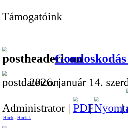
Támogatóink
Gondoskodás 
2026. január 14. szer
Administrator |
|
|
Hírek
-
Híreink