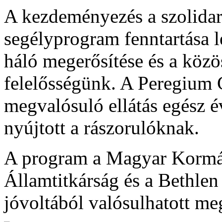
A kezdeményezés a szolidari
segélyprogram fenntartása lé
háló megerősítése és a köz
felelősségünk. A Peregium 
megvalósuló ellátás egész é
nyújtott a rászorulóknak.
A program a Magyar Kormán
Államtitkárság és a Bethlen
jóvoltából valósulhatott me