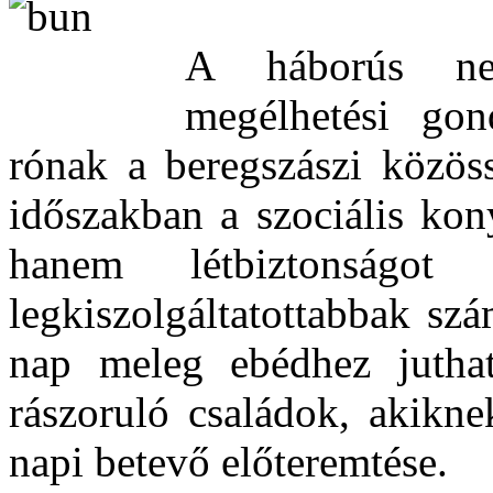
A háborús ne
megélhetési gon
rónak a beregszászi közöss
időszakban a szociális ko
hanem létbiztonságot
legkiszolgáltatottabbak sz
nap meleg ebédhez jutha
rászoruló családok, akikn
napi betevő előteremtése.