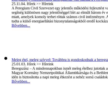
25.11.04.
Hírek >> Híreink
A Peregium Civil Szervezet egy jelentős működési fejlesztést
segítség különösen nagy jelentőséggel bírt az elmúlt három év en
miatt, amelyek komoly terhet róttak számos civil intézményre.
tudta a külső energiaellátási bizonytalanságokból eredő kockáza
Bővebben...
Meleg étel, meleg szívvel: Továbbra is gondoskodnak a beregsz
25.01.03.
Hírek >> Híreink
Beregszász – A mindennapokban ismét meleg ételhez jutottak a
Magyar Kormány Nemzetpolitikai Államtitkársága és a Bethlen
idén is biztosította a napi meleg étkezést a nehéz sorsú családo
Bővebben...