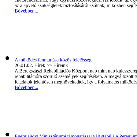
az alapvető szükségletek biztosításáról szólnak, miközben segíts
Bővebben...
A működés fenntartása közös felelősség
26.01.02.
Hírek >> Híreink
A Beregszászi Rehabilitációs Központ nap mint nap kulcsszerepet 
rehabilitációra szoruló személyek segítésében. A megváltozott
feladatok jelentősen megnövekedtek, így a folyamatos működés é
Bővebben...
Energiaügyi Minisztériumi támogatással vált stabillá a Peregi