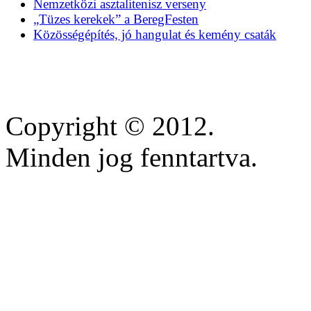
Nemzetközi asztalitenisz verseny
„Tüzes kerekek” a BeregFesten
Közösségépítés, jó hangulat és kemény csaták
Copyright © 2012.
Minden jog fenntartva.
https://inscricoes.crmvmg
https://lifestars.com.br/
https://www.anequibutin
https://dapuranmu.smkn1b