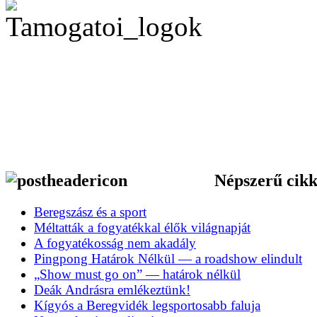
Népszerű cik
Beregszász és a sport
Méltatták a fogyatékkal élők világnapját
A fogyatékosság nem akadály
Pingpong Határok Nélkül — a roadshow elindult
„Show must go on” — határok nélkül
Deák Andrásra emlékeztünk!
Kígyós a Beregvidék legsportosabb faluja