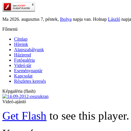
Ma 2026. augusztus 7, péntek,
Ibolya
napja van. Holnap
László
napja
Főmenü
Címlap
Híreink
Alapszabályunk
Házirend
Fotógaléria
Videó-tár
Eseménynaptár
Kapcsolat
Részletes keresés
Képgaléria (flash)
Videó-ajánló
Get Flash
to see this player.