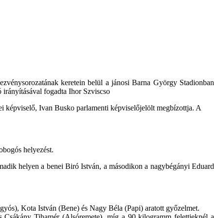
ndezvénysorozatának keretein belül a jánosi Barna György Stadionban
ó irányításával fogadta Ihor Szviscso
yei képviselő, Ivan Busko parlamenti képviselőjelölt megbízottja. A
dobogós helyezést.
madik helyen a benei Biró István, a másodikon a nagybégányi Eduard
ígyós), Kota István (Bene) és Nagy Béla (Papi) aratott győzelmet.
és Csákány Tihamér (Alsóremete), míg a 90 kilogramm felettieknél a