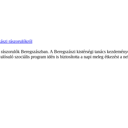
ászi rászorulókról
 rászorulók Beregszászban. A Beregszászi kistérségi tanács kezdemén
suló szociális program idén is biztosította a napi meleg étkezést a neh