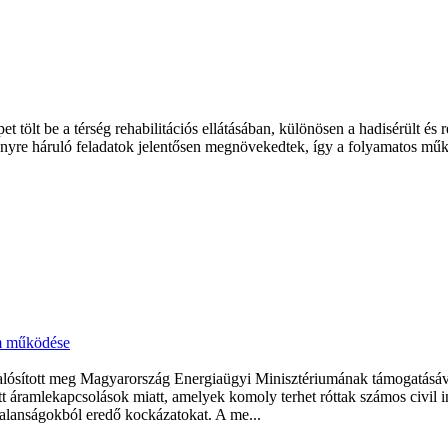
 tölt be a térség rehabilitációs ellátásában, különösen a hadisérült és 
yre háruló feladatok jelentősen megnövekedtek, így a folyamatos műkö
um működése
valósított meg Magyarország Energiaügyi Minisztériumának támogatásáva
lzett áramlekapcsolások miatt, amelyek komoly terhet róttak számos civ
ytalanságokból eredő kockázatokat. A me...