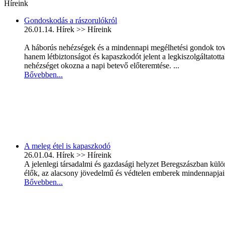
Híreink
Gondoskodás a rászorulókról
26.01.14.
Hírek >> Híreink
A háborús nehézségek és a mindennapi megélhetési gondok továb
hanem létbiztonságot és kapaszkodót jelent a legkiszolgáltato
nehézséget okozna a napi betevő előteremtése. ...
Bővebben...
A meleg étel is kapaszkodó
26.01.04.
Hírek >> Híreink
A jelenlegi társadalmi és gazdasági helyzet Beregszászban kül
élők, az alacsony jövedelmű és védtelen emberek mindennapjai s
Bővebben...