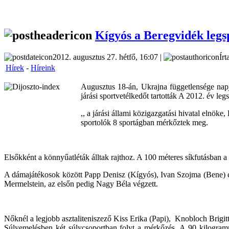
Kígyós a Beregvidék legs
2012. augusztus 27. hétfő, 16:07 |
Írt
Hírek
-
Híreink
Augusztus 18-án, Ukrajna függetlensége napja
járási sportvetélkedőt tartották A 2012. év le
,, a járási állami közigazgatási hivatal elnök
sportolók 8 sportágban mérkőztek meg.
Elsőkként a könnyűatléták álltak rajthoz. A 100 méteres síkfutásban a
A dámajátékosok között Papp Denisz (Kígyós), Ivan Szojma (Bene) é
Mermelstein, az elsőn pedig Nagy Béla végzett.
Nőknél a legjobb asztaliteniszező Kiss Erika (Papi), Knobloch Brigit
Súlyemelésben két súlycsoportban folyt a mérkőzés. A 90 kilogramm