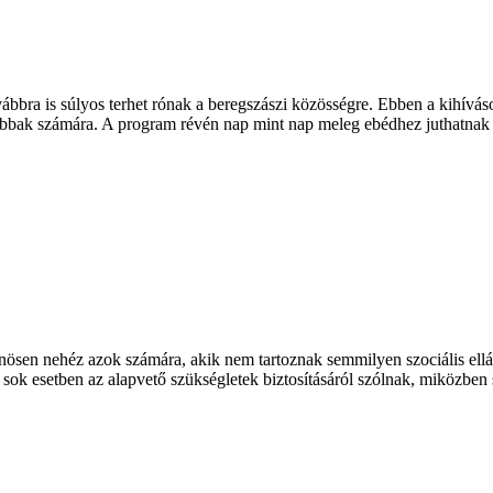
bra is súlyos terhet rónak a beregszászi közösségre. Ebben a kihíváso
ttabbak számára. A program révén nap mint nap meleg ebédhez juthatnak
önösen nehéz azok számára, akik nem tartoznak semmilyen szociális el
ok esetben az alapvető szükségletek biztosításáról szólnak, miközben se