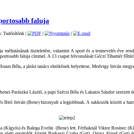
portosabb faluja
a: Tudósítónk |
|
|
 méltatásának tiszteletére, valamint A sport és a testnevelés éve re
gsportosabb faluja címmel. A 13 csapat felvonulását Géczi Tihamér főbír
e, Braun Béla, a járási tanács elnökének helyettese, Medvigy István meg
 benei Parászka László, a papi Szécsi Béla és Lakatos Sándor szerzett 
s Biró István (Bene) bizonyult a legjobbnak. A sakkozók között a har
ta (Kígyós) és Balega Evelin (Bene) lett. Férfiaknál Viktor Rosinec (K
 alatti sportolók között Barkaszi Csaba (Gut), Orosz József (Gut) 