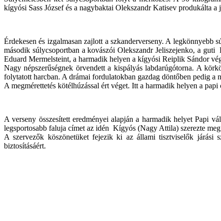
kígyósi Sass József és a nagybaktai Olekszandr Katisev produkálta a
Érdekesen és izgalmasan zajlott a szkanderverseny. A legkönnyebb sú
második súlycsoportban a kovászói Olekszandr Jeliszejenko, a guti 
Eduard Mermelsteint, a harmadik helyen a kígyósi Reiplik Sándor vég
Nagy népszerűségnek örvendett a kispályás labdarúgótorna. A körkö
folytatott harcban. A drámai fordulatokban gazdag döntőben pedig a n
A megmérettetés kötélhúzással ért véget. Itt a harmadik helyen a papi 
A verseny összesített eredményei alapján a harmadik helyet Papi vá
legsportosabb faluja címet az idén Kígyós (Nagy Attila) szerezte meg.
A szervezők köszönetüket fejezik ki az állami tisztviselők járási
biztosításáért.