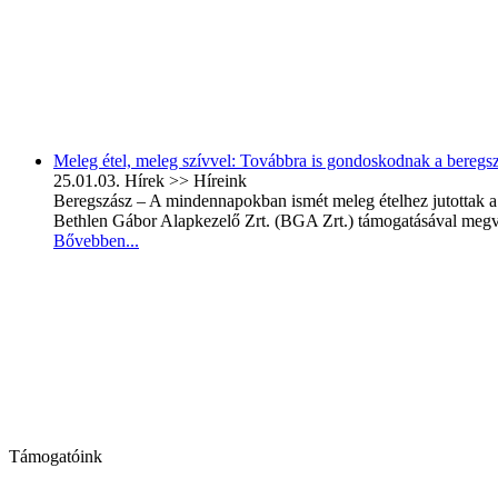
Meleg étel, meleg szívvel: Továbbra is gondoskodnak a beregsz
25.01.03.
Hírek >> Híreink
Beregszász – A mindennapokban ismét meleg ételhez jutottak a
Bethlen Gábor Alapkezelő Zrt. (BGA Zrt.) támogatásával megvaló
Bővebben...
Támogatóink