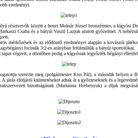
 jobb eredményt.
lyú résztvevők között a benei Molnár József bronzérmes, a kígyósi Der
Barkaszi Csaba és a bátyúi Vaszil Lazjuk aratott győzelmet. A nehéz
zett.
rös mérkőzések és az elődöntő eredményei alapján a kovászói játékos
agybégányi focisták 3:2-es arányban felülmúlták a bátyúi sportolókat.
csapat végzett, a döntőben pedig a kígyósiak legyőzték bégányi ellenfel
logatottja szerezte meg (polgármester Kiss Pál), a második helyen a
 A járás elöljárói kitüntetéseket adtak át a győzteseknek és a legered
 szakszervezeti bizottságának (Marianna Hrebenyuk) a díjak megvásárl