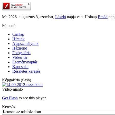
Ma 2026. augusztus 8, szombat,
László
napja van. Holnap
Emőd
napj
Főmenü
Címlap
Híreink
Alapszabályunk
Házirend
Fotógaléria
Videó-tár
Eseménynaptár
Kapcsolat
Részletes keresés
Képgaléria (flash)
Videó-ajánló
Get Flash
to see this player.
Keresés