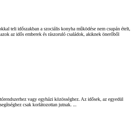
kkal teli időszakban a szociális konyha működése nem csupán ételt,
 azok az idős emberek és rászoruló családok, akiknek önerőből
látórendszerhez vagy egyházi közösséghez. Az idősek, az egyedül
gítséghez csak korlátozottan jutnak. ...