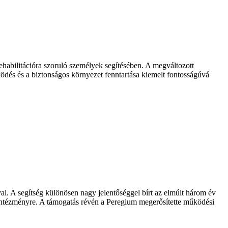
rehabilitációra szoruló személyek segítésében. A megváltozott
dés és a biztonságos környezet fenntartása kiemelt fontosságúvá
l. A segítség különösen nagy jelentőséggel bírt az elmúlt három év
il intézményre. A támogatás révén a Peregium megerősítette működési