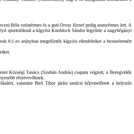
ceni Béla ezüstérmes és a guti Orosz József pedig aranyérmes lett. A
súlyú sportolóknál a kígyósi Knobloch Sándor legyőzte a nagybégányi
ok 6:1-es arányban megelőzték kígyósi ellenfeleiket a bronzéremért
eiket.
 Benei Községi Tanács (Szuhán András) csapata végzett, a Beregvidék
ményesebb résztvevőknek.
ásáért, valamint Biró Tibor járási tanácsi képviselőnek a helyszín