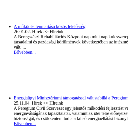
A működés fenntartása közös felelősség
26.01.02.
Hírek >> Híreink
A Beregszászi Rehabilitációs Központ nap mint nap kulcsszerepet
társadalmi és gazdasági körülmények következtében az intézmén
vált. ...
Bővebben...
Energiaügyi Minisztériumi támogatással vált stabillá a Peregi
25.11.04.
Hírek >> Híreink
A Peregium Civil Szervezet egy jelentős működési fejlesztést 
energiaválságának tapasztalatai, valamint az idei télre előreje
biztonságát, és csökkenteni tudta a külső energiaellátási bizon
Bővebben...