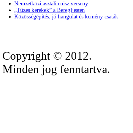
Nemzetközi asztalitenisz verseny
„Tüzes kerekek” a BeregFesten
Közösségépítés, jó hangulat és kemény csaták
Copyright © 2012.
Minden jog fenntartva.
https://inscricoes.crmvmg
https://lifestars.com.br/
https://www.anequibutin
https://dapuranmu.smkn1b