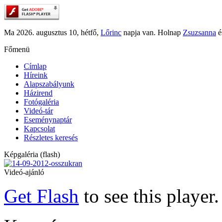
Ma 2026. augusztus 10, hétfő,
Lőrinc
napja van. Holnap
Zsuzsanna
é
Főmenü
Címlap
Híreink
Alapszabályunk
Házirend
Fotógaléria
Videó-tár
Eseménynaptár
Kapcsolat
Részletes keresés
Képgaléria (flash)
Videó-ajánló
Get Flash
to see this player.