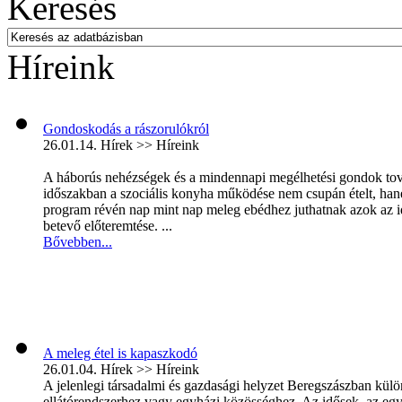
Keresés
Híreink
Gondoskodás a rászorulókról
26.01.14.
Hírek >> Híreink
A háborús nehézségek és a mindennapi megélhetési gondok továb
időszakban a szociális konyha működése nem csupán ételt, hane
program révén nap mint nap meleg ebédhez juthatnak azok az i
betevő előteremtése. ...
Bővebben...
A meleg étel is kapaszkodó
26.01.04.
Hírek >> Híreink
A jelenlegi társadalmi és gazdasági helyzet Beregszászban kül
ellátórendszerhez vagy egyházi közösséghez. Az idősek, az eg