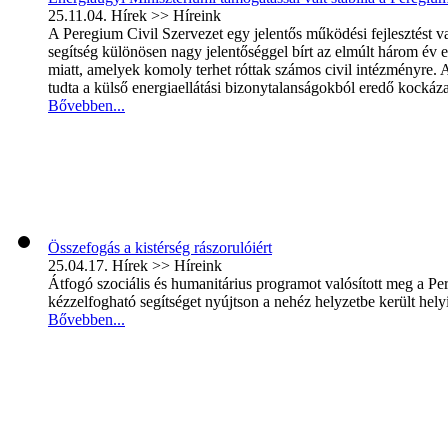
25.11.04.
Hírek >> Híreink
A Peregium Civil Szervezet egy jelentős működési fejlesztést
segítség különösen nagy jelentőséggel bírt az elmúlt három év en
miatt, amelyek komoly terhet róttak számos civil intézményre.
tudta a külső energiaellátási bizonytalanságokból eredő kockáza
Bővebben...
Összefogás a kistérség rászorulóiért
25.04.17.
Hírek >> Híreink
Átfogó szociális és humanitárius programot valósított meg a Pe
kézzelfogható segítséget nyújtson a nehéz helyzetbe került hely
Bővebben...