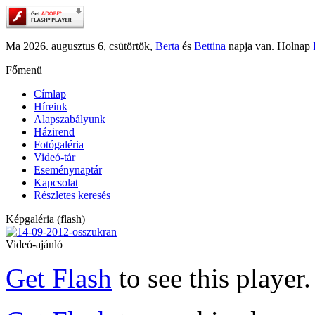
Ma 2026. augusztus 6, csütörtök,
Berta
és
Bettina
napja van. Holnap
Főmenü
Címlap
Híreink
Alapszabályunk
Házirend
Fotógaléria
Videó-tár
Eseménynaptár
Kapcsolat
Részletes keresés
Képgaléria (flash)
Videó-ajánló
Get Flash
to see this player.