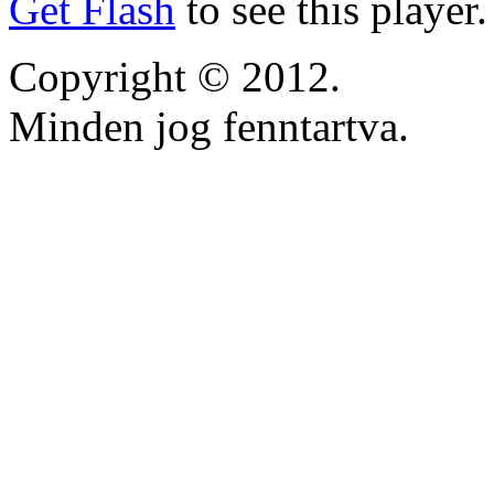
Get Flash
to see this player.
Copyright © 2012.
Minden jog fenntartva.
https://inscricoes.crmvmg
https://lifestars.com.br/
https://www.anequibutin
https://dapuranmu.smkn1b
https://markschultz.com/
https://pqrsf.tecnologica