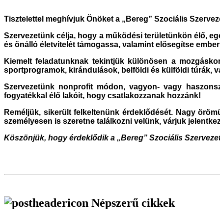
Tisztelettel meghívjuk Önöket a „Bereg” Szociális Szervez
Szervezetünk célja, hogy a működési területünkön élő, eg
és önálló életvitelét támogassa, valamint elősegítse emberi
Kiemelt feladatunknak tekintjük különösen a mozgáskorlá
sportprogramok, kirándulások, belföldi és külföldi túrák, 
Szervezetünk nonprofit módon, vagyon- vagy haszonsze
fogyatékkal élő lakóit, hogy csatlakozzanak hozzánk!
Reméljük, sikerült felkeltenünk érdeklődését. Nagy örö
személyesen is szeretne találkozni velünk, várjuk jelentke
Köszönjük, hogy érdeklődik a „Bereg” Szociális Szervezet
Népszerű cikkek