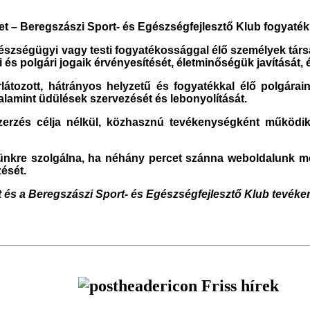
et – Beregszászi Sport- és Egészségfejlesztő Klub fogyaték
észségügyi vagy testi fogyatékossággal élő személyek társad
 és polgári jogaik érvényesítését, életminőségük javítását, 
tozott, hátrányos helyzetű és fogyatékkal élő polgáraink k
valamint üdülések szervezését és lebonyolítását.
rzés célja nélkül, közhasznú tevékenységként működik.
münkre szolgálna, ha néhány percet szánna weboldalunk 
zését.
 és a Beregszászi Sport- és Egészségfejlesztő Klub tevéken
Friss hírek