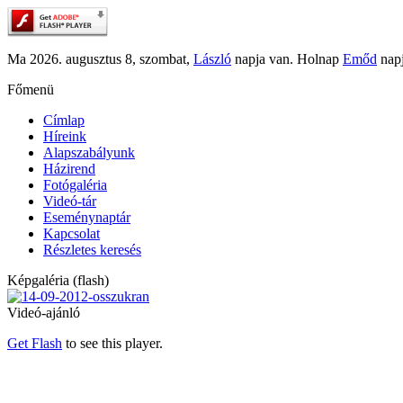
Ma 2026. augusztus 8, szombat,
László
napja van. Holnap
Emőd
napj
Főmenü
Címlap
Híreink
Alapszabályunk
Házirend
Fotógaléria
Videó-tár
Eseménynaptár
Kapcsolat
Részletes keresés
Képgaléria (flash)
Videó-ajánló
Get Flash
to see this player.