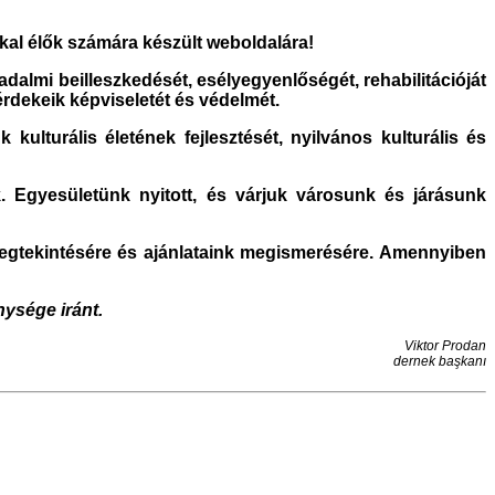
kal élők számára készült weboldalára!
almi beilleszkedését, esélyegyenlőségét, rehabilitációját
érdekeik képviseletét és védelmét.
ulturális életének fejlesztését, nyilvános kulturális és
 Egyesületünk nyitott, és várjuk városunk és járásunk
megtekintésére és ajánlataink megismerésére. Amennyiben
ysége iránt.
Viktor Prodan
dernek başkanı